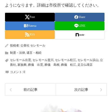
ようになります。詳細は市役所で確認してください。
Post
Share
Hatena
LINE
RSS
note
投稿者:
公善社 セレモール
制度・法律
,
遺言・相続
セレモール出雲
,
セレモール斐川
,
セレモール松江
,
セレモール浜山
,
公
善社
,
家族葬
,
葬儀 出雲
,
葬儀 島根
,
葬儀 松江
,
足立仏壇店
コメント:
0
前の記事
次の記事