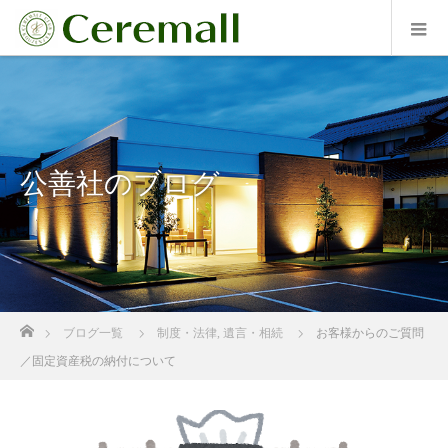
公善社のブログ
ホーム
ブログ一覧
制度・法律
,
遺言・相続
お客様からのご質問
／固定資産税の納付について