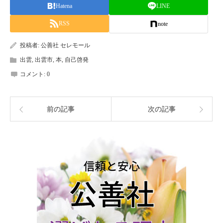
Hatena
LINE
RSS
note
投稿者:
公善社 セレモール
出雲
,
出雲市
,
本
,
自己啓発
コメント:
0
前の記事
次の記事