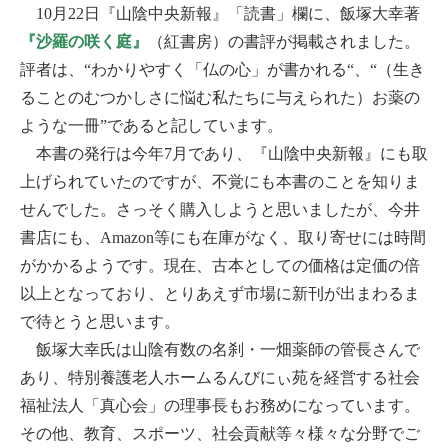
10月22日『山陰中央新報』「読書」欄に、飯塚大幸著
『沙羅の咲く庭』
（紅書房）の書評が掲載されました。
評者は、“わかりやすく「仏の心」が書かれる“、“（生き
ることのむつかしさに悩む私たちに与えられた）お薬の
ような一冊”であると記しています。
本書の発行は今年7月であり、『山陰中央新報』にも取
上げられていたのですが、不覚にも本書のことを知りま
せんでした。さっそく購入しようと思いましたが、今井
書店にも、Amazon等にも在庫がなく、取り寄せには時間
がかかるようです。現在、古本としての価格は定価の倍
以上となっており、とりあえず市場に新刊が出まわるま
で待とうと思います。
飯塚大幸氏は山陰有数の名刹・一畑薬師の管長さんで
あり、特別養護老人ホームるんびにぃ苑を経営する社会
福祉法人「真心会」の理事長もお務めになっています。
その他、教育、スポーツ、社会貢献等々様々な分野でご