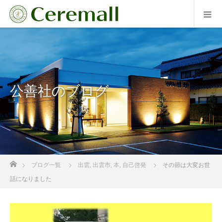
公善社のブログ
ホーム
ブログ一覧
出雲
,
出雲市
,
本
,
自己啓発
その節は大変お世
話になりました