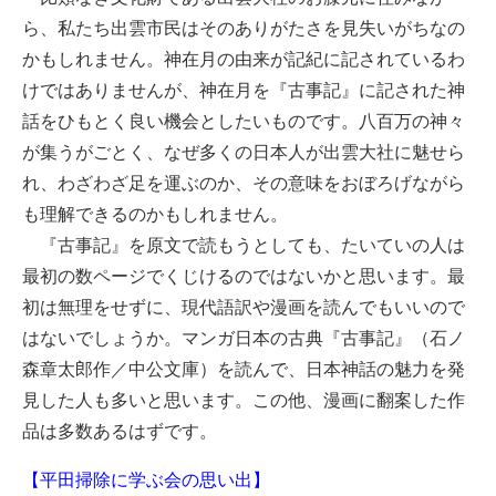
ら、私たち出雲市民はそのありがたさを見失いがちなの
かもしれません。神在月の由来が記紀に記されているわ
けではありませんが、神在月を『古事記』に記された神
話をひもとく良い機会としたいものです。八百万の神々
が集うがごとく、なぜ多くの日本人が出雲大社に魅せら
れ、わざわざ足を運ぶのか、その意味をおぼろげながら
も理解できるのかもしれません。
『古事記』を原文で読もうとしても、たいていの人は
最初の数ページでくじけるのではないかと思います。最
初は無理をせずに、現代語訳や漫画を読んでもいいので
はないでしょうか。マンガ日本の古典『古事記』（石ノ
森章太郎作／中公文庫）を読んで、日本神話の魅力を発
見した人も多いと思います。この他、漫画に翻案した作
品は多数あるはずです。
【平田掃除に学ぶ会の思い出】