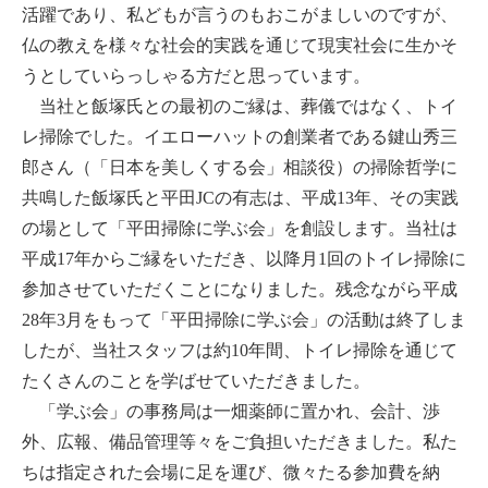
活躍であり、私どもが言うのもおこがましいのですが、
仏の教えを様々な社会的実践を通じて現実社会に生かそ
うとしていらっしゃる方だと思っています。
当社と飯塚氏との最初のご縁は、葬儀ではなく、トイ
レ掃除でした。イエローハットの創業者である鍵山秀三
郎さん（「日本を美しくする会」相談役）の掃除哲学に
共鳴した飯塚氏と平田JCの有志は、平成13年、その実践
の場として「平田掃除に学ぶ会」を創設します。当社は
平成17年からご縁をいただき、以降月1回のトイレ掃除に
参加させていただくことになりました。残念ながら平成
28年3月をもって「平田掃除に学ぶ会」の活動は終了しま
したが、当社スタッフは約10年間、トイレ掃除を通じて
たくさんのことを学ばせていただきました。
「学ぶ会」の事務局は一畑薬師に置かれ、会計、渉
外、広報、備品管理等々をご負担いただきました。私た
ちは指定された会場に足を運び、微々たる参加費を納