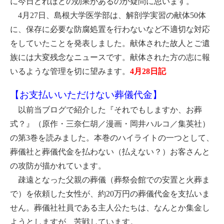
に今日どれほどの効果があるのか疑問に思います。
4月27日、島根大学医学部は、解剖学実習の献体50体
に、保存に必要な防腐処置を行わないなど不適切な対応
をしていたことを発表しました。献体された故人とご遺
族には大変残念なニュースです。献体された方の志に報
いるような管理を切に望みます。
4月28日記
【お支払いいただけない葬儀代金】
以前当ブログで紹介した『それでもしますか、お葬
式？』（原作・三奈仁胡／漫画・岡井ハルコ／集英社）
の第3巻を読みました。本巻のハイライトの一つとして、
葬儀社と葬儀代金を払わない（払えない？）お客さんと
の攻防が描かれています。
疎遠となった父親の葬儀（葬祭会館での安置と火葬ま
で）を依頼した女性が、約20万円の葬儀代金を支払いま
せん。葬儀社社員である主人公たちは、なんとか集金し
ようとしますが、苦戦しています。