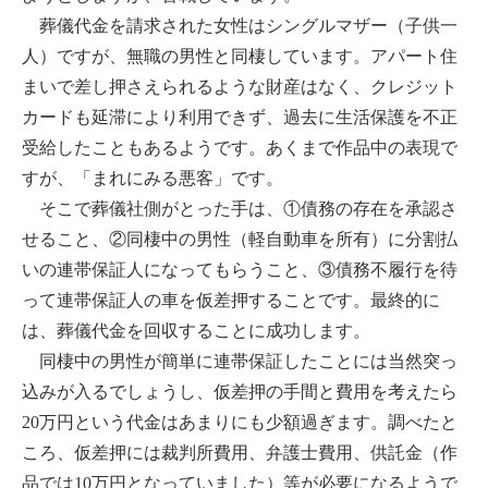
葬儀代金を請求された女性はシングルマザー（子供一
人）ですが、無職の男性と同棲しています。アパート住
まいで差し押さえられるような財産はなく、クレジット
カードも延滞により利用できず、過去に生活保護を不正
受給したこともあるようです。あくまで作品中の表現で
すが、「まれにみる悪客」です。
そこで葬儀社側がとった手は、①債務の存在を承認さ
せること、②同棲中の男性（軽自動車を所有）に分割払
いの連帯保証人になってもらうこと、③債務不履行を待
って連帯保証人の車を仮差押することです。最終的に
は、葬儀代金を回収することに成功します。
同棲中の男性が簡単に連帯保証したことには当然突っ
込みが入るでしょうし、仮差押の手間と費用を考えたら
20万円という代金はあまりにも少額過ぎます。調べたと
ころ、仮差押には裁判所費用、弁護士費用、供託金（作
品では10万円となっていました）等が必要になるようで