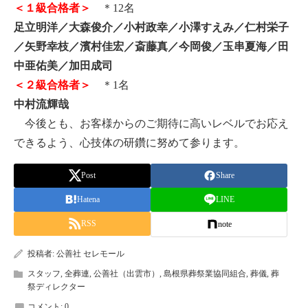
＜１級合格者＞
＊12名
足立明洋／大森俊介／小村政幸／小澤すえみ／仁村栄子
／矢野幸枝／濱村佳宏／斎藤真／今岡俊／玉串夏海／田
中亜佑美／加田成司
＜２級合格者＞
＊1名
中村流輝哉
今後とも、お客様からのご期待に高いレベルでお応え
できるよう、心技体の研鑽に努めて参ります。
Post
Share
Hatena
LINE
RSS
note
投稿者:
公善社 セレモール
スタッフ
,
全葬連
,
公善社（出雲市）
,
島根県葬祭業協同組合
,
葬儀
,
葬
祭ディレクター
コメント:
0