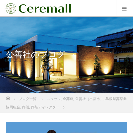
公善社のブログ
ホーム
ブログ一覧
スタッフ
,
全葬連
,
公善社（出雲市）
,
島根県葬祭業
協同組合
,
葬儀
,
葬祭ディレクター