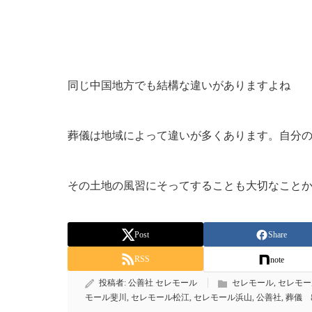
同じ中国地方でも結構な違いがありますよね
葬儀は地域によって違いが多くあります。自分
その土地の風習にそってすることも大切なこと
Post
Share
RSS
note
投稿者:
公善社 セレモール
セレモール
,
セレモー
モール斐川
,
セレモール松江
,
セレモール浜山
,
公善社
,
葬儀 