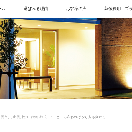
ール
選ばれる理由
お客様の声
葬儀費用・プ
出雲市）
,
出雲
,
松江
,
葬儀
,
葬式
ところ変わればやり方も変わる