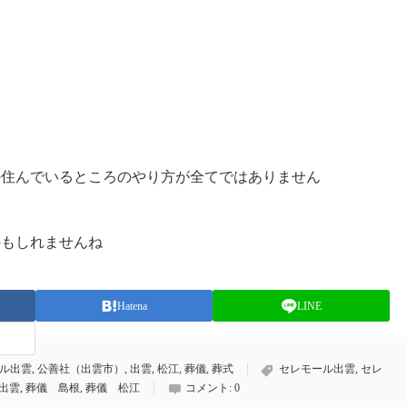
の住んでいるところのやり方が全てではありません
かもしれませんね
Hatena
LINE
ル出雲
,
公善社（出雲市）
,
出雲
,
松江
,
葬儀
,
葬式
セレモール出雲
,
セレ
出雲
,
葬儀 島根
,
葬儀 松江
コメント:
0