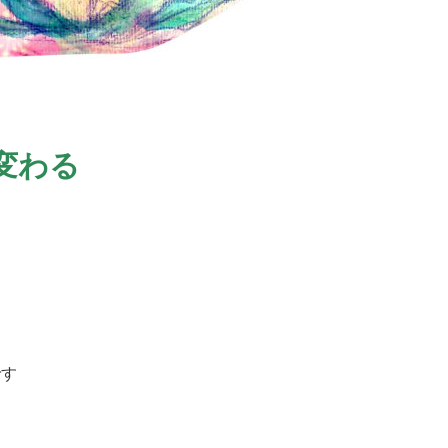
変わる
です