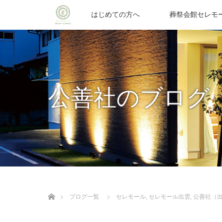
はじめての方へ
葬祭会館セレモ
公善社のブログ
ホーム
ブログ一覧
セレモール
,
セレモール出雲
,
公善社（