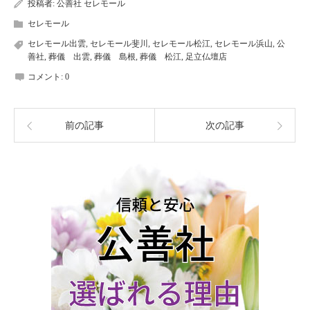
投稿者:
公善社 セレモール
セレモール
セレモール出雲
,
セレモール斐川
,
セレモール松江
,
セレモール浜山
,
公
善社
,
葬儀 出雲
,
葬儀 島根
,
葬儀 松江
,
足立仏壇店
コメント:
0
前の記事
次の記事