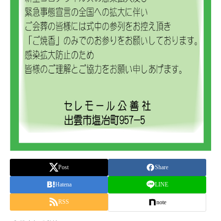
Post
Share
Hatena
LINE
RSS
note