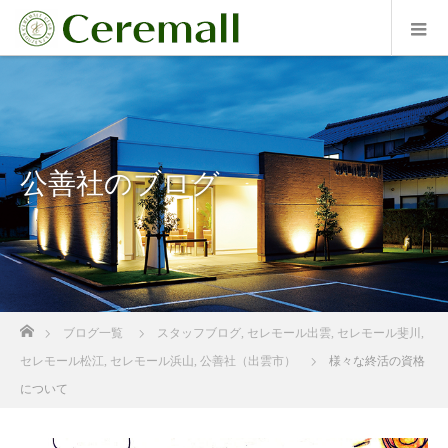
公善社のブログ
ホーム
ブログ一覧
スタッフブログ
,
セレモール出雲
,
セレモール斐川
,
セレモール松江
,
セレモール浜山
,
公善社（出雲市）
様々な終活の資格
について