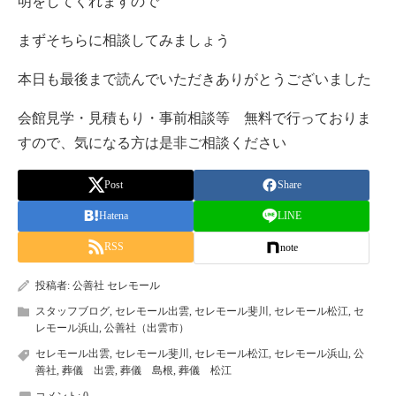
明をしてくれますので
まずそちらに相談してみましょう
本日も最後まで読んでいただきありがとうございました
会館見学・見積もり・事前相談等 無料で行っておりま
すので、気になる方は是非ご相談ください
Post
Share
Hatena
LINE
RSS
note
投稿者:
公善社 セレモール
スタッフブログ
,
セレモール出雲
,
セレモール斐川
,
セレモール松江
,
セ
レモール浜山
,
公善社（出雲市）
セレモール出雲
,
セレモール斐川
,
セレモール松江
,
セレモール浜山
,
公
善社
,
葬儀 出雲
,
葬儀 島根
,
葬儀 松江
コメント:
0