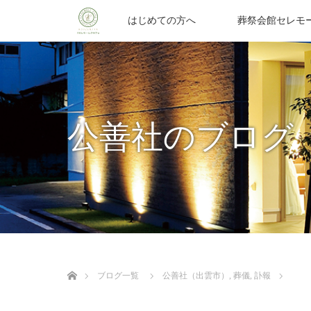
はじめての方へ
葬祭会館セレモ
公善社のブログ
ホーム
ブログ一覧
公善社（出雲市）
,
葬儀
,
訃報