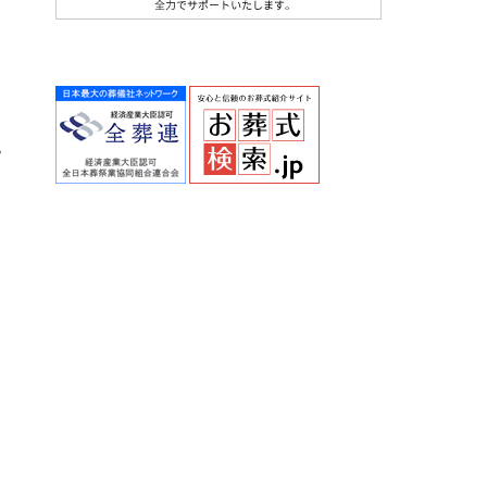
コ
ピ
、