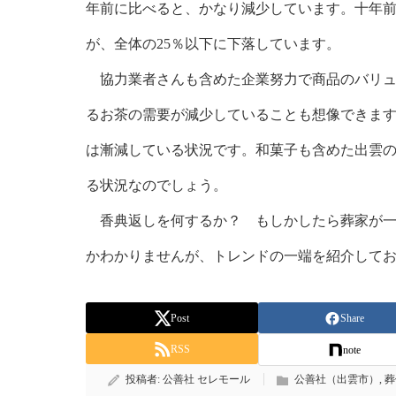
年前に比べると、かなり減少しています。十年
が、全体の25％以下に下落しています。
協力業者さんも含めた企業努力で商品のバリュ
るお茶の需要が減少していることも想像できま
は漸減している状況です。和菓子も含めた出雲
る状況なのでしょう。
香典返しを何するか？ もしかしたら葬家が一
かわかりませんが、トレンドの一端を紹介して
Post
Share
RSS
note
投稿者:
公善社 セレモール
公善社（出雲市）
,
葬