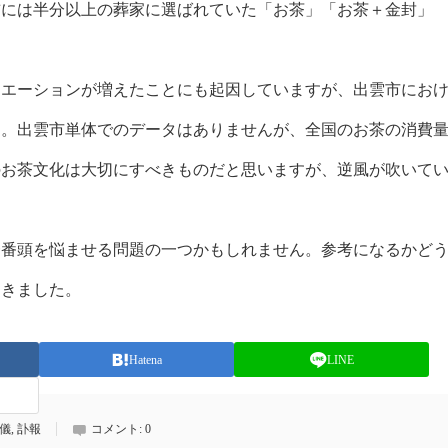
前には半分以上の葬家に選ばれていた「お茶」「お茶＋金封」
エーションが増えたことにも起因していますが、出雲市にお
す。出雲市単体でのデータはありませんが、全国のお茶の消費
のお茶文化は大切にすべきものだと思いますが、逆風が吹いて
番頭を悩ませる問題の一つかもしれません。参考になるかど
おきました。
Hatena
LINE
儀
,
訃報
コメント:
0