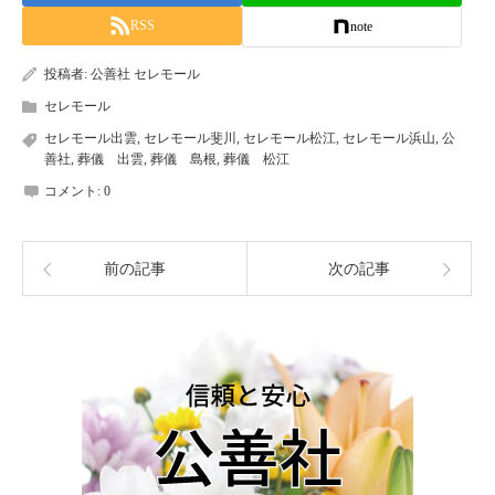
RSS
note
投稿者:
公善社 セレモール
セレモール
セレモール出雲
,
セレモール斐川
,
セレモール松江
,
セレモール浜山
,
公
善社
,
葬儀 出雲
,
葬儀 島根
,
葬儀 松江
コメント:
0
前の記事
次の記事