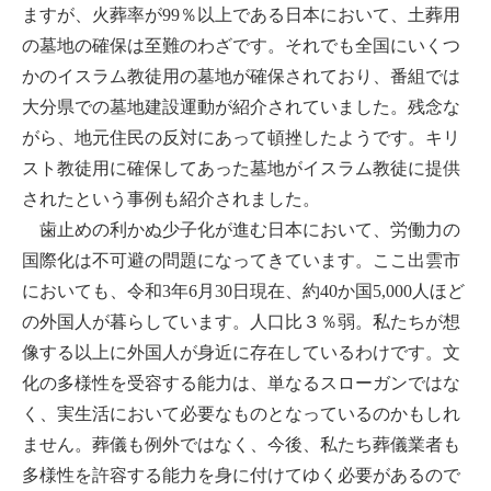
ますが、火葬率が99％以上である日本において、土葬用
の墓地の確保は至難のわざです。それでも全国にいくつ
かのイスラム教徒用の墓地が確保されており、番組では
大分県での墓地建設運動が紹介されていました。残念な
がら、地元住民の反対にあって頓挫したようです。キリ
スト教徒用に確保してあった墓地がイスラム教徒に提供
されたという事例も紹介されました。
歯止めの利かぬ少子化が進む日本において、労働力の
国際化は不可避の問題になってきています。ここ出雲市
においても、令和3年6月30日現在、約40か国5,000人ほど
の外国人が暮らしています。人口比３％弱。私たちが想
像する以上に外国人が身近に存在しているわけです。文
化の多様性を受容する能力は、単なるスローガンではな
く、実生活において必要なものとなっているのかもしれ
ません。葬儀も例外ではなく、今後、私たち葬儀業者も
多様性を許容する能力を身に付けてゆく必要があるので