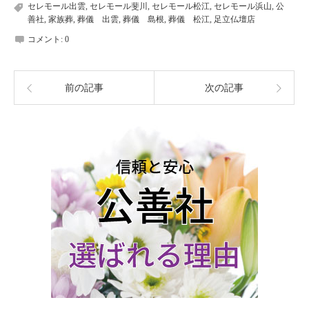
セレモール出雲
,
セレモール斐川
,
セレモール松江
,
セレモール浜山
,
公
善社
,
家族葬
,
葬儀 出雲
,
葬儀 島根
,
葬儀 松江
,
足立仏壇店
コメント:
0
前の記事
次の記事