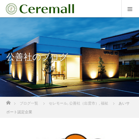
公善社のブログ
ホーム
ブログ一覧
セレモール
,
公善社（出雲市）
,
福祉
あいサ
ポート認定企業