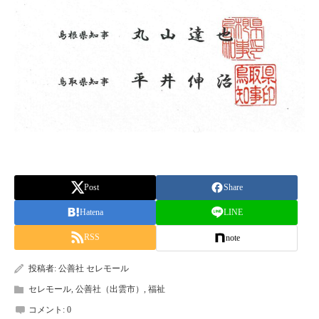
Post
Share
Hatena
LINE
RSS
note
投稿者:
公善社 セレモール
セレモール
,
公善社（出雲市）
,
福祉
コメント:
0