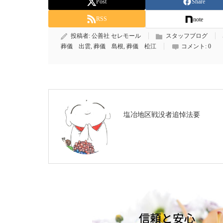
Post
Share
RSS
note
投稿者:
公善社 セレモール
スタッフブログ
葬儀 出雲
,
葬儀 島根
,
葬儀 松江
コメント:
0
塩冶地区戦没者追悼法要