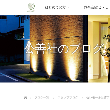
はじめての方へ
葬祭会館セレモ
公善社のブログ
ホーム
ブログ一覧
スタッフブログ
セレモール出雲フ