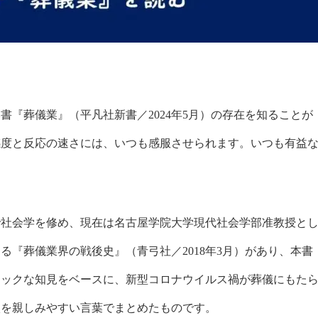
『葬儀業』（平凡社新書／2024年5月）の存在を知ることが
感度と反応の速さには、いつも感服させられます。いつも有益
社会学を修め、現在は名古屋学院大学現代社会学部准教授と
『葬儀業界の戦後史』（青弓社／2018年3月）があり、本書
ミックな知見をベースに、新型コロナウイルス禍が葬儀にもた
状を親しみやすい言葉でまとめたものです。