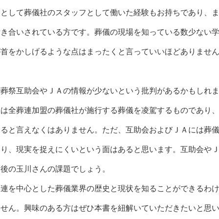
として葬儀社のスタッフとして働いた経験もお持ちであり、
付き合いされている方です。葬儀の現場を知っている数少ない
が首をかしげるような点はまったくと言っていいほどありませ
葬祭互助会やＪＡの情報が少ないという批判があるかもしれ
数は全葬連加盟の葬儀社が施行する葬儀を凌駕するものであり
あると言えなくはありません。ただ、互助会およびＪＡには葬
あり、現実を捉えにくいという面はあると思います。互助会や
今後の玉川さんの課題でしょう。
連を中心とした葬儀業界の歴史と現状を知ることができるわ
ません。興味のある方はぜひ本書を紐解いていただきたいと思