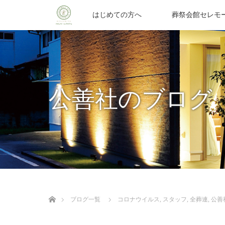
はじめての方へ
葬祭会館セレモ
公善社のブログ
ホーム
ブログ一覧
コロナウイルス
,
スタッフ
,
全葬連
,
公善