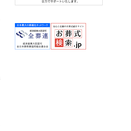
ま
学
ん
ま
、
儀
Ｊ
け
い