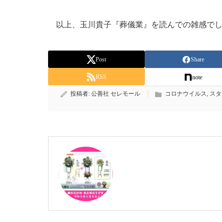
以上、玉川貴子『葬儀業』を読んでの雑感でし
Post
Share
RSS
note
投稿者:
公善社 セレモール
コロナウイルス
,
スタ