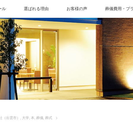
ール
選ばれる理由
お客様の声
葬儀費用・プ
社（出雲市）
,
大学
,
本
,
葬儀
,
葬式