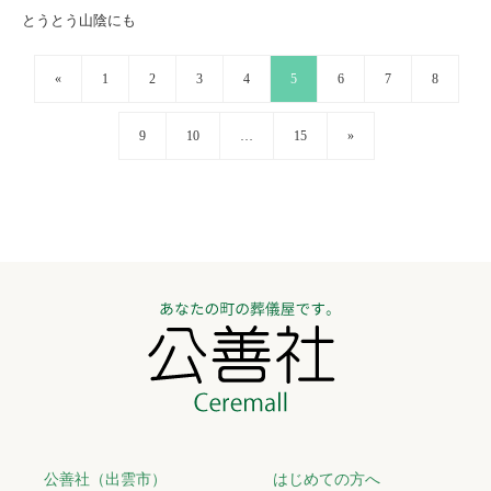
とうとう山陰にも
«
1
2
3
4
5
6
7
8
9
10
…
15
»
公善社（出雲市）
はじめての方へ