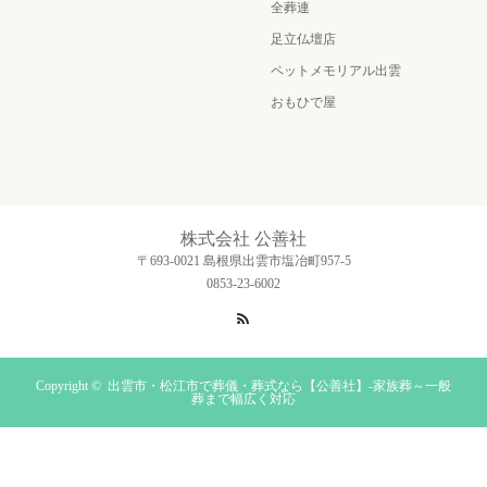
全葬連
足立仏壇店
ペットメモリアル出雲
おもひで屋
株式会社 公善社
〒693-0021 島根県出雲市塩冶町957-5
0853-23-6002
RSS
Copyright ©
出雲市・松江市で葬儀・葬式なら【公善社】-家族葬～一般
葬まで幅広く対応